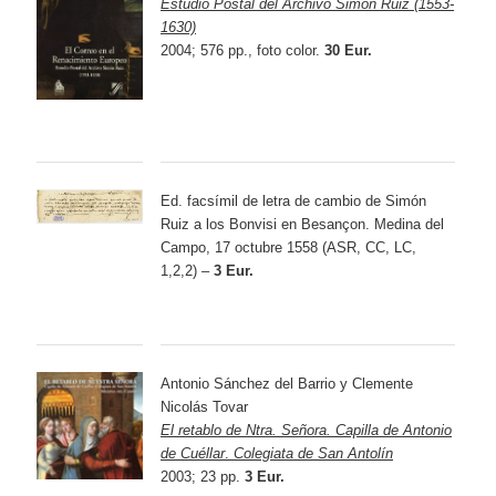
Estudio Postal del Archivo Simón Ruiz (1553-
1630)
2004; 576 pp., foto color.
30 Eur.
Ed. facsímil de letra de cambio de Simón
Ruiz a los Bonvisi en Besançon. Medina del
Campo, 17 octubre 1558 (ASR, CC, LC,
1,2,2) –
3 Eur.
Antonio Sánchez del Barrio y Clemente
Nicolás Tovar
El retablo de Ntra. Señora. Capilla de Antonio
de Cuéllar
.
Colegiata de San Antolín
2003; 23 pp.
3 Eur.