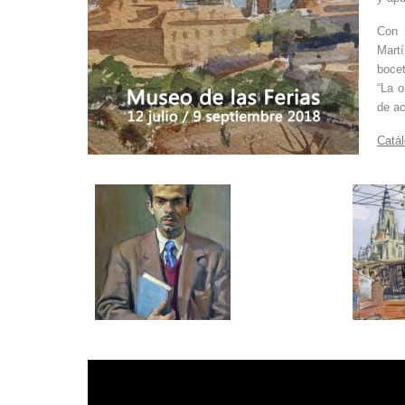
Con m
Martí
bocet
“La o
de ac
Catál