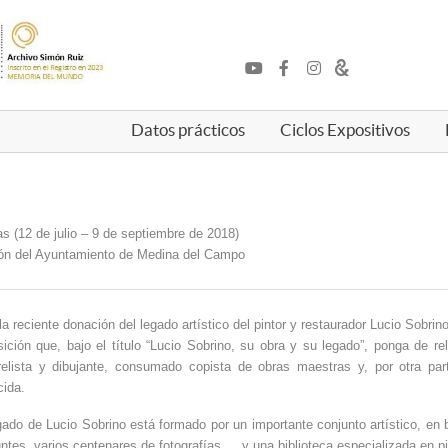
Datos prácticos
Ciclos Expositivos
s (12 de julio – 9 de septiembre de 2018)
ión del Ayuntamiento de Medina del Campo
la reciente donación del legado artístico del pintor y restaurador Lucio Sobrin
ición que, bajo el título “Lucio Sobrino, su obra y su legado”, ponga de re
relista y dibujante, consumado copista de obras maestras y, por otra par
cida.
gado de Lucio Sobrino está formado por un importante conjunto artístico, en 
ntes, varios centenares de fotografías…, y una biblioteca especializada en p