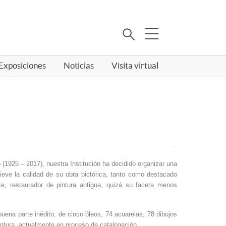
Buscar
Exposiciones
Noticias
Visita virtual
o (1925 – 2017), nuestra Institución ha decidido organizar una
lieve la calidad de su obra pictórica, tanto como destacado
te, restaurador de pintura antigua, quizá su faceta menos
buena parte inédito, de cinco óleos, 74 acuarelas, 78 dibujos
intura, actualmente en proceso de catalogación.