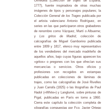
Olmedilla (C
olección de trajes de España,
1777), fuente inspiradora de otras muchas
imágenes de tipos y personajes populares; la
Colección General de los Trages
publicada por
el artista valenciano Antonio Rodríguez, en
series en las que participaron otros grabadores
de renombre como Vázquez, Martí o Albuerne;
y
Los gritos de Madrid
, colección de
calcografías de Miguel Gamborino publicada
entre 1809 y 1817, elenco muy representativo
de los vendedores del mercado madrileño de
aquellos años, bajo cuyas figuras aparecen los
«gritos» o pregones con los que ofrecían sus
mercancías o servicios. Otros oficios y
profesiones son recogidos en estampas
publicadas en colecciones de láminas de
trajes, como las calcografías de José Rivelles
y Juan Carrafa (1825) o las litografías de Paul
Hadol («White») y Langlumé, sobre pinturas de
Pigal, publicadas en París en torno a 1860.
Cierra este capítulo la colección completa de
xilografías compuestas por Fco. Javier Ortego