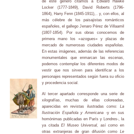
de este género citamos a Edward Hawke
Locker (1777-1849), David Roberts (1796-
1864), Harry Fenn (1845-1911),.. y, con ellos, al
más célebre de los paisajistas románticos
españoles, el gallego Jenaro Pérez de Villaamil
(1807-1854). Por sus obras conocemos de
primera mano los «azogues» y plazas de
mercado de numerosas ciudades españolas.
En estas imágenes, además de las referencias
monumentales que enmarcan las escenas,
podemos contemplar los diferentes modos de
vestir que nos sirven para identificar a los
personajes representados según fuera su oficio
y procedencia social.
Al tercer apartado corresponde una serie de
xilografías, muchas de ellas coloreadas,
aparecidas en revistas ilustradas como:
La
Ilustración Española y Americana
-y en sus
homónimas publicadas en París y Londres-, la
ya citada
El Museo Universal,
así como en
otras extranjeras de gran difusión como
Le