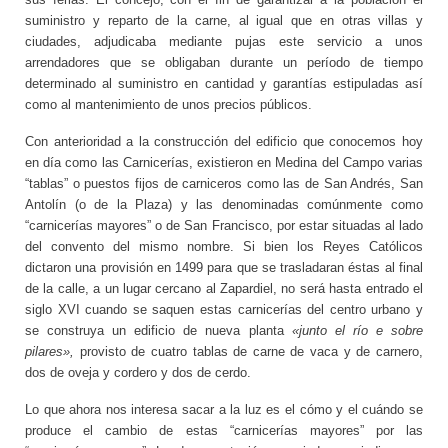
suministro y reparto de la carne, al igual que en otras villas y
ciudades, adjudicaba mediante pujas este servicio a unos
arrendadores que se obligaban durante un período de tiempo
determinado al suministro en cantidad y garantías estipuladas así
como al mantenimiento de unos precios públicos.
Con anterioridad a la construcción del edificio que conocemos hoy
en día como las Carnicerías, existieron en Medina del Campo varias
“tablas” o puestos fijos de carniceros como las de San Andrés, San
Antolín (o de la Plaza) y las denominadas comúnmente como
“carnicerías mayores” o de San Francisco, por estar situadas al lado
del convento del mismo nombre. Si bien los Reyes Católicos
dictaron una provisión en 1499 para que se trasladaran éstas al final
de la calle, a un lugar cercano al Zapardiel, no será hasta entrado el
siglo XVI cuando se saquen estas carnicerías del centro urbano y
se construya un edificio de nueva planta
«junto el río e sobre
pilares»,
provisto de cuatro tablas de carne de vaca y de carnero,
dos de oveja y cordero y dos de cerdo.
Lo que ahora nos interesa sacar a la luz es el cómo y el cuándo se
produce el cambio de estas “carnicerías mayores” por las