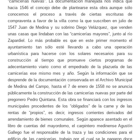
“carnicerías nuevas”. La documentación manejada nos indica que
hacia 1546 el concejo debe de plantearse esta obra aunque sólo
conocemos el proceso a través de ciertas escrituras de
compraventa a favor de la villa como la que suscriben en julio de
1547 Juan de Medina y su sobrino Diego Velázquez, que venden
unas casas que lindaban con las “carnicerías mayores”, junto al río
Zapardiel. Lo más probable es que en este primer momento el
ayuntamiento tan sólo esté llevando a cabo una operación
urbanística para hacerse con los solares necesarios para su
construcción al tiempo que promueve ciertos programas de
adecentamiento viario como el empedrado de la plazuela de las
carnicerías ese mismo mes y año. Según la información que se
desprende de la documentación conservada en el Archivo Municipal
de Medina del Campo, hasta el 7 de enero de 1558 no se anuncia
públicamente la construcción de las carnicerías nuevas por parte del
pregonero Pedro Quintana. Esta obra se financiará con los ingresos
municipales procedentes de los “obligados” de la carne y de las
rentas de “propios”, es decir, ingresos corrientes derivados del
arrendamiento de bienes comunales. Según aparece asentado en el
libro de cuentas del mayordomo, el carpintero medinense Agustín
Gallego fue el responsable de la traza y las condiciones para el
edificio de las carnicerías, trabajo por el cual se le pagaron doce