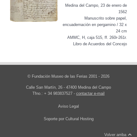
Medina del Campo, 23 de enero de
1562
Manuscrito sobre papel,
encuadernación en pergamino / 32 x
24 cm
AMMC, H, caja 515, ff. 260r-261r.
Libro de Acuerdos del Concejo
© Fundación Museo de las Ferias 2001 - 2026
Calle San Martín, 26 - 47400 Medina del Campo
Tfno.: + 34 983837527 -
contactar e-mail
Aviso Legal
Soporte por
Cultural Hosting
Volver arriba