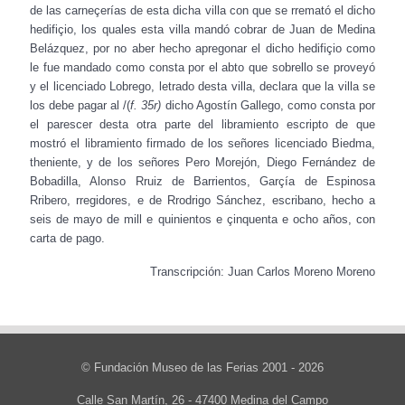
de las carneçerías de esta dicha villa con que se rremató el dicho
hedifiçio, los quales esta villa mandó cobrar de Juan de Medina
Belázquez, por no aber hecho apregonar el dicho hedifiçio como
le fue mandado como consta por el abto que sobrello se proveyó
y el licenciado Lobrego, letrado desta villa, declara que la villa se
los debe pagar al /(
f. 35r)
dicho Agostín Gallego, como consta por
el parescer desta otra parte del libramiento escripto de que
mostró el libramiento firmado de los señores licenciado Biedma,
theniente, y de los señores Pero Morejón, Diego Fernández de
Bobadilla, Alonso Rruiz de Barrientos, Garçía de Espinosa
Rribero, rregidores, e de Rrodrigo Sánchez, escribano, hecho a
seis de mayo de mill e quinientos e çinquenta e ocho años, con
carta de pago.
Transcripción: Juan Carlos Moreno Moreno
© Fundación Museo de las Ferias 2001 - 2026
Calle San Martín, 26 - 47400 Medina del Campo