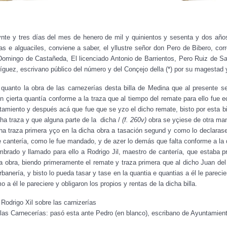
te y tres días del mes de henero de mil y quinientos y sesenta y dos años
cias e alguaciles, conviene a saber, el yllustre señor don Pero de Bibero, cor
omingo de Castañeda, El licenciado Antonio de Barrientos, Pero Ruiz de Sa
ríguez, escrivano público del número y del Conçejo della (*) por su magestad 
r quanto la obra de las carnezerías desta billa de Medina que al presente s
on çierta quantía conforme a la traza que al tiempo del remate para ello fue
amiento y después acá que fue que se yzo el dicho remate, bisto por esta bil
cha traza y que alguna parte de la dicha /
(f. 260v)
obra se yçiese de otra man
icha traza primera yço en la dicha obra a tasación segund y como lo declaras
de cantería, como le fue mandado, y de azer lo demás que falta conforme a la
ombrado y llamado para ello a Rodrigo Jil, maestro de cantería, que estaba 
a obra, biendo primeramente el remate y traza primera que al dicho Juan del
banería, y bisto lo pueda tasar y tase en la quantia e quantias a él le parec
a él le pareciere y obligaron los propios y rentas de la dicha billa.
odrigo Xil sobre las carnizerías
las Carnecerías: pasó esta ante Pedro (en blanco), escribano de Ayuntamien