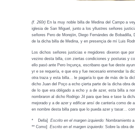
(f. 260r)
En la muy noble billa de Medina del Campo a veyn
iglesia de San Miguel, junto a los yllustres señores justi
señores Pero de Morejón, Diego Fernándes de Bobadilla, D
de la dicha billa de Medina, y en presençia de mí Luis Rod
Los dichos señores justicias e rregidores dixeron que po
vezino desta billa, con ziertas condiciones y posturas y c
ello pasó ante Pero Inçunça, escribano que fue deste ayunt
yr e se requería, e que era y fue necesario enmendar la di
otra traza y esta billa… le pagaría lo que de más de la d
dicho Juan del Poço a echo çierta parte de la dicha obra 
de lo que era obligado a echo y a de azer, esta billa a n
nombraron al dicho Rodrigo Jil para que bea e tase la dich
mejorado y a de azer y edificar ansí de cantería como de ar
en nombre desta billa para que lo pueda azer y tasar… como 
* Della]
Escrito en el margen izquierdo:
Nombramiento a R
** Como]
Escrito en el margen izquierdo:
Sobre la obra de 