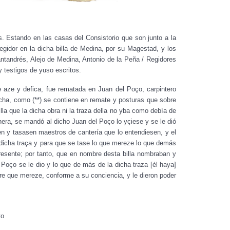
. Estando en las casas del Consistorio que son junto a la
regidor en la dicha billa de Medina, por su Magestad, y los
ntandrés, Alejo de Medina, Antonio de la Peña / Regidores
y testigos de yuso escritos.
e aze y defica, fue rematada en Juan del Poço, carpintero
 echa, como (**) se contiene en remate y posturas que sobre
la que la dicha obra ni la traza della no yba como debía de
era, se mandó al dicho Juan del Poço lo yçiese y se le dió
en y tasasen maestros de cantería que lo entendiesen, y el
 dicha traça y para que se tase lo que mereze lo que demás
presente; por tanto, que en nombre desta billa nombraban y
 Poço se le dio y lo que de más de la dicha traza [él haya]
iere que mereze, conforme a su conciencia, y le dieron poder
to