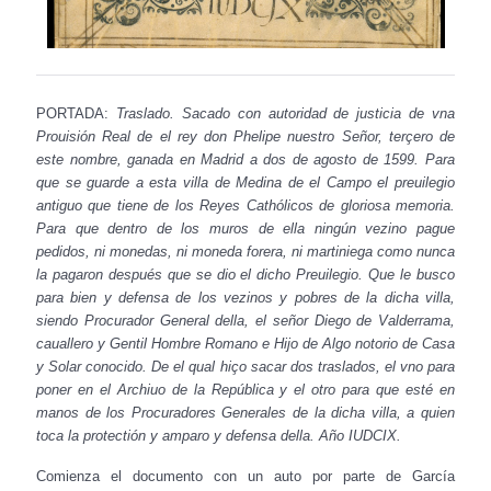
PORTADA:
Traslado. Sacado con autoridad de justicia de vna
Prouisión Real de el rey don Phelipe nuestro Señor, terçero de
este nombre, ganada en Madrid a dos de agosto de 1599. Para
que se guarde a esta villa de Medina de el Campo el preuilegio
antiguo que tiene de los Reyes Cathólicos de gloriosa memoria.
Para que dentro de los muros de ella ningún vezino pague
pedidos, ni monedas, ni moneda forera, ni martiniega como nunca
la pagaron después que se dio el dicho Preuilegio. Que le busco
para bien y defensa de los vezinos y pobres de la dicha villa,
siendo Procurador General della, el señor Diego de Valderrama,
cauallero y Gentil Hombre Romano e Hijo de Algo notorio de Casa
y Solar conocido. De el qual hiço sacar dos traslados, el vno para
poner en el Archiuo de la República y el otro para que esté en
manos de los Procuradores Generales de la dicha villa, a quien
toca la protectión y amparo y defensa della. Año IUDCIX.
Comienza el documento con un auto por parte de García