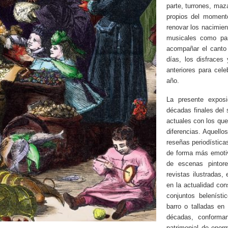
parte, turrones, maz
propios del momento
renovar los nacimien
musicales como pa
acompañar el canto 
días, los disfraces
anteriores para cele
año.
La presente expos
décadas finales del 
actuales con los qu
diferencias. Aquello
reseñas periodísticas
de forma más emotiv
de escenas pintore
revistas ilustradas,
en la actualidad cons
conjuntos belenísti
barro o talladas en
décadas, conforma
patrimonial de enor