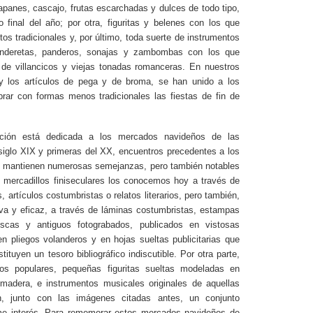
apanes, cascajo, frutas escarchadas y dulces de todo tipo,
 final del año; por otra, figuritas y belenes con los que
tos tradicionales y, por último, toda suerte de instrumentos
nderetas, panderos, sonajas y zambombas con los que
de villancicos y viejas tonadas romanceras. En nuestros
 y los artículos de pega y de broma, se han unido a los
brar con formas menos tradicionales las fiestas de fin de
ición está dedicada a los mercados navideños de las
siglo XIX y primeras del XX, encuentros precedentes a los
e mantienen numerosas semejanzas, pero también notables
s mercadillos finiseculares los conocemos hoy a través de
, artículos costumbristas o relatos literarios, pero también,
a y eficaz, a través de láminas costumbristas, estampas
scas y antiguos fotograbados, publicados en vistosas
 en pliegos volanderos y en hojas sueltas publicitarias que
tituyen un tesoro bibliográfico indiscutible. Por otra parte,
cos populares, pequeñas figuritas sueltas modeladas en
 madera, e instrumentos musicales originales de aquellas
n, junto con las imágenes citadas antes, un conjunto
me interés.
Para rememorar estos mercados navideños de