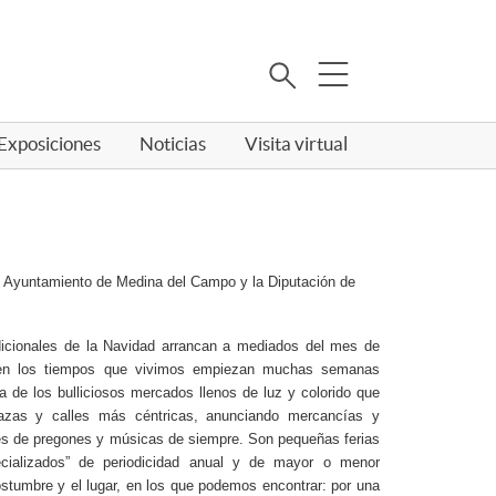
Buscar
Exposiciones
Noticias
Visita virtual
el Ayuntamiento de Medina del Campo y la Diputación de
icionales de la Navidad arrancan a mediados del mes de
 en los tiempos que vivimos empiezan muchas semanas
da de los bulliciosos mercados llenos de luz y colorido que
azas y calles más céntricas, anunciando mercancías y
es de pregones y músicas de siempre. Son pequeñas ferias
ecializados” de periodicidad anual y de mayor o menor
stumbre y el lugar, en los que podemos encontrar: por una