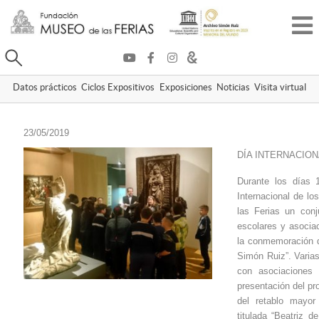
Buscar
Datos prácticos
Ciclos Expositivos
Exposiciones
Noticias
Visita virtual
23/05/2019
DÍA INTERNACION
Durante los días 
Internacional de l
las Ferias un con
escolares y asociac
la conmemoración d
Simón Ruiz”. Varia
con asociaciones
presentación del pr
del retablo mayor 
titulada “Beatriz d