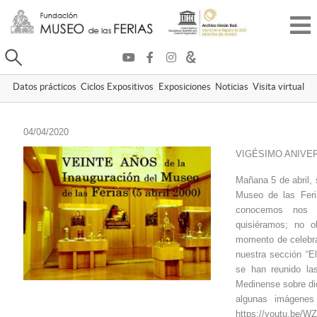
Buscar
Datos prácticos
Ciclos Expositivos
Exposiciones
Noticias
Visita virtual
04
/04/2020
VIGÉSIMO ANIVE
Mañana 5 de abril, 
Museo de las Feri
conocemos nos i
quisiéramos; no o
momento de celebra
nuestra sección “E
se han reunido la
Medinense sobre dic
algunas imágenes
https://youtu.be/W