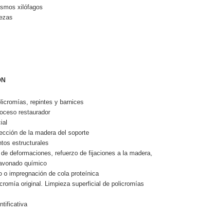
ismos xilófagos
iezas
ÓN
licromías, repintes y barnices
roceso restaurador
ial
tección de la madera del soporte
tos estructurales
de deformaciones, refuerzo de fijaciones a la madera,
pavonado químico
o o impregnación de cola proteínica
cromía original. Limpieza superficial de policromías
tificativa