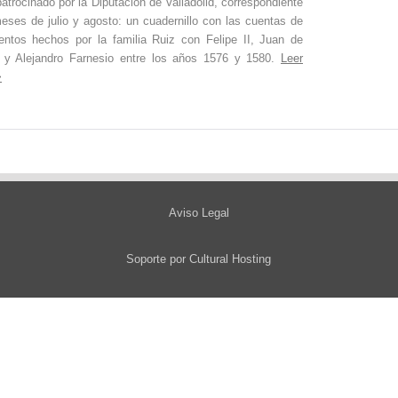
patrocinado por la Diputación de Valladolid, correspondiente
eses de julio y agosto: un cuadernillo con las cuentas de
ientos hechos por la familia Ruiz con Felipe II, Juan de
a y Alejandro Farnesio entre los años 1576 y 1580.
Leer
>
Aviso Legal
Soporte por
Cultural Hosting