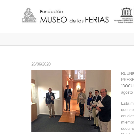
26/06/2020
REUN
PRES
“DOCU
agosto
Esta ma
que se
anuale
miembr
docume