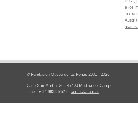
Ruiz”, 
a los m
los as
Austri
más >
© Fundación Museo de las Ferias 2001 - 2026
Calle San Martín, 26 - 47400 Medina del Campo
Tfno.: + 34 983837527 -
contactar e-mail