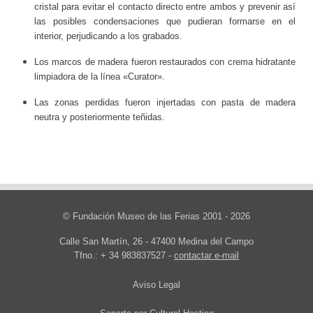
cristal para evitar el contacto directo entre ambos y prevenir así
las posibles condensaciones que pudieran formarse en el
interior, perjudicando a los grabados.
Los marcos de madera fueron restaurados con crema hidratante
limpiadora de la línea «Curator».
Las zonas perdidas fueron injertadas con pasta de madera
neutra y posteriormente teñidas.
© Fundación Museo de las Ferias 2001 - 2026
Calle San Martín, 26 - 47400 Medina del Campo
Tfno.: + 34 983837527 -
contactar e-mail
Aviso Legal