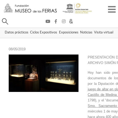
Buscar
Datos prácticos
Ciclos Expositivos
Exposiciones
Noticias
Visita virtual
08/05/2019
PRESENTACIÓN D
ARCHIVO SIMÓN R
Hoy han sido pre
documentos de los
por la Diputación d
juego de altar en pl
Castillo de Medin
1798), y el “docum
Smo. Sacramento 
miércoles 1 de mayo
hace ahora 400 año