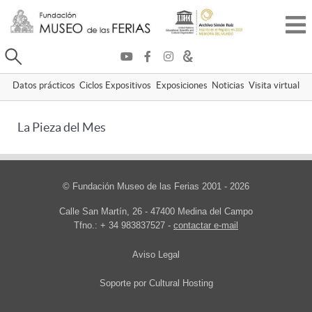
Buscar
Datos prácticos
Ciclos Expositivos
Exposiciones
Noticias
Visita virtual
La Pieza del Mes
© Fundación Museo de las Ferias 2001 - 2026
Calle San Martín, 26 - 47400 Medina del Campo
Tfno.: + 34 983837527 -
contactar e-mail
Aviso Legal
Soporte por
Cultural Hosting