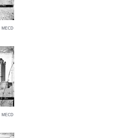
ña, MECD
ña, MECD