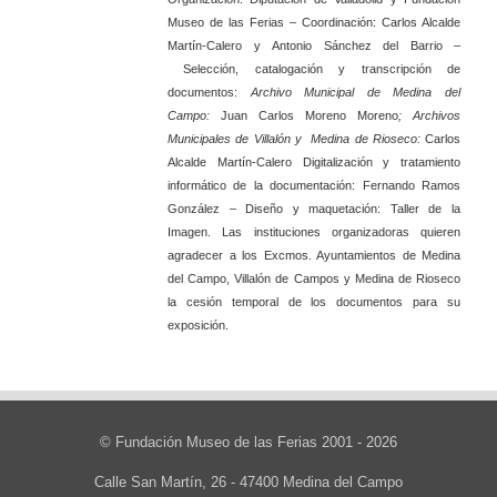
Museo de las Ferias –
Coordinación
:
Carlos Alcalde
Martín-Calero
y
Antonio Sánchez del Barrio –
Selección, catalogación y transcripción de
documentos
:
Archivo Municipal de Medina del
Campo:
Juan Carlos Moreno Moreno
;
Archivos
Municipales de Villalón y Medina de Rioseco:
Carlos
Alcalde Martín-Calero
Digitalización y tratamiento
informático de la documentación
:
Fernando Ramos
González –
Diseño y maquetación
:
Taller de la
Imagen
.
Las instituciones organizadoras quieren
agradecer a los Excmos. Ayuntamientos de Medina
del Campo, Villalón de Campos y Medina de Rioseco
la cesión temporal de los documentos para su
exposición.
© Fundación Museo de las Ferias 2001 - 2026
Calle San Martín, 26 - 47400 Medina del Campo