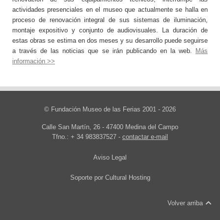
actividades presenciales en el museo que actualmente se halla en
proceso de renovación integral de sus sistemas de iluminación,
montaje expositivo y conjunto de audiovisuales. La duración de
estas obras se estima en dos meses y su desarrollo puede seguirse
a través de las noticias que se irán publicando en la web.
Más
información >>
© Fundación Museo de las Ferias 2001 - 2026
Calle San Martín, 26 - 47400 Medina del Campo
Tfno.: + 34 983837527 -
contactar e-mail
Aviso Legal
Soporte por
Cultural Hosting
Volver arriba