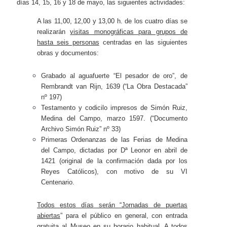
días 14, 15, 16 y 18 de mayo, las siguientes actividades:
A las 11,00, 12,00 y 13,00 h. de los cuatro días se
realizarán
visitas monográficas para grupos de
hasta seis personas
centradas en las siguientes
obras y documentos:
Grabado al aguafuerte “El pesador de oro”, de
Rembrandt van Rijn, 1639 (“La Obra Destacada”
nº 197)
Testamento y codicilo impresos de Simón Ruiz,
Medina del Campo, marzo 1597. (“Documento
Archivo Simón Ruiz” nº 33)
Primeras Ordenanzas de las Ferias de Medina
del Campo, dictadas por Dª Leonor en abril de
1421 (original de la confirmación dada por los
Reyes Católicos), con motivo de su VI
Centenario.
Todos estos días serán “Jornadas de puertas
abiertas
” para el público en general, con entrada
gratuita al Museo en su horario habitual. A todos