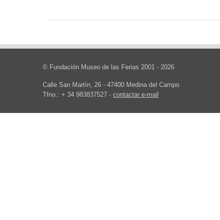
© Fundación Museo de las Ferias 2001 - 2026
Calle San Martín, 26 - 47400 Medina del Campo
Tfno.: + 34 983837527 -
contactar e-mail