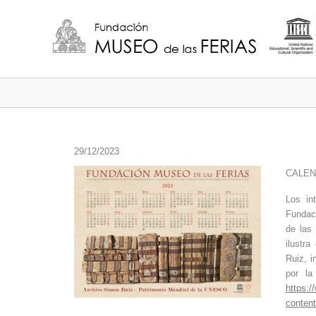
29/12/2023
CALEN
Los in
Fundac
de las 
ilustr
Ruiz, i
por l
https:/
conten