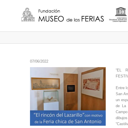
07/06/2022
“EL 
FESTI
Entre l
San Ant
un espa
de La 
Campo 
dibujo
“Casti