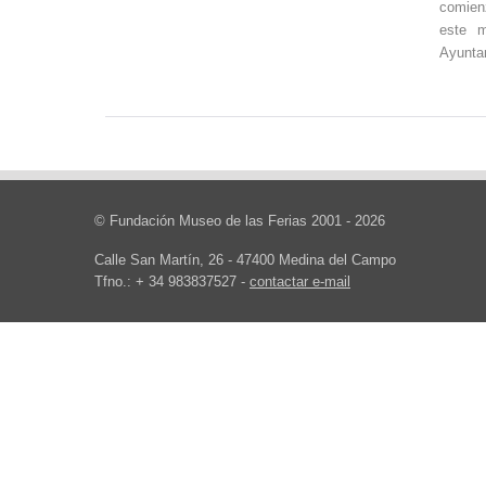
comien
este m
Ayunta
© Fundación Museo de las Ferias 2001 - 2026
Calle San Martín, 26 - 47400 Medina del Campo
Tfno.: + 34 983837527 -
contactar e-mail