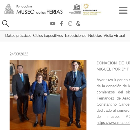
Buscar
Datos prácticos
Ciclos Expositivos
Exposiciones
Noticias
Visita virtual
24/03/2022
DONACIÓN DE U
MIGUEL POR Dª 
Ayer tuvo lugar en 
de la donación de 
comienzos del si
Fernández de Arao
Constantino Candei
dedicado al comerci
del museo. Más
https://www.museof