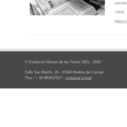
pasado
1964), 
https:/
© Fundación Museo de las Ferias 2001 - 2026
Calle San Martín, 26 - 47400 Medina del Campo
Tfno.: + 34 983837527 -
contactar e-mail