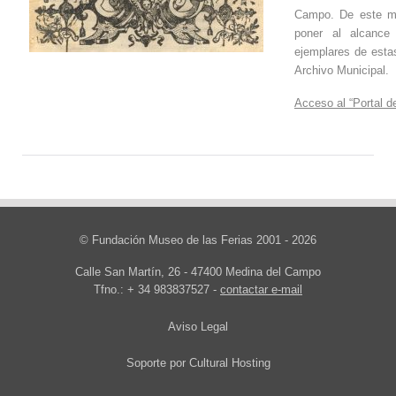
Campo. De este m
poner al alcance 
ejemplares de esta
Archivo Municipal.
Acceso al
“Portal 
© Fundación Museo de las Ferias 2001 - 2026
Calle San Martín, 26 - 47400 Medina del Campo
Tfno.: + 34 983837527 -
contactar e-mail
Aviso Legal
Soporte por
Cultural Hosting