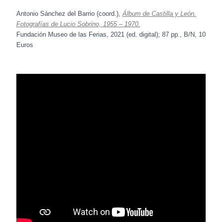
Antonio Sánchez del Barrio (coord.),
Álbum de Castilla y León.
Fotografías de Lucio Sobrino, 1955 – 1970.
Fundación Museo de las Ferias, 2021 (ed. digital); 87 pp., B/N, 10
Euros