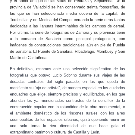
y el sabor antiguo de las villas de Pedraza y Sepúlveda. De la
provincia de Valladolid se han conservado treinta fotografías, de
las que se han seleccionado media docena de la capital, de
Tordesillas y de Medina del Campo, cerrando la serie otras tantas
dedicadas a las llanuras interminables de los campos de cereal.
Por último, la serie de fotografías de Zamora y su provincia tiene
a la comarca de Sanabria como principal protagonista, con
imágenes de construcciones tradicionales aún en pie de Puebla
de Sanabria, El Puente de Sanabria, Ribadelago, Mombuey y San
Martín de Castañeda.
En definitiva, estamos ante una selección significativa de las
fotografías que obtuvo Lucio Sobrino durante sus viajes de las
décadas centrales del siglo pasado, en las que queda de
manifiesto su “ojo de artista”, de manera especial en los cuidados
encuadres que elige, siempre precisos y equilibrados, en los que
abundan los ya mencionados contrastes de la sencillez de la
construcción popular con la rotundidad de la obra monumental, o
el ambiente doméstico de los rincones rurales con los aires
cosmopolitas de los espacios urbanos, quizá queriendo reunir en
una sola toma la rica diversidad de que hace gala el
extraordinario patrimonio cultural de Castilla y León.