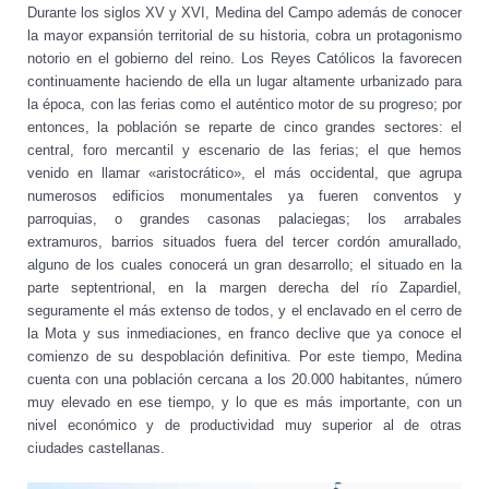
Durante los siglos XV y XVI, Medina del Campo además de conocer
la mayor expansión territorial de su historia, cobra un protagonismo
notorio en el gobierno del reino. Los Reyes Católicos la favorecen
continuamente haciendo de ella un lugar altamente urbanizado para
la época, con las ferias como el auténtico motor de su progreso; por
entonces, la población se reparte de cinco grandes sectores: el
central, foro mercantil y escenario de las ferias; el que hemos
venido en llamar «aristocrático», el más occidental, que agrupa
numerosos edificios monumentales ya fueren conventos y
parroquias, o grandes casonas palaciegas; los arrabales
extramuros, barrios situados fuera del tercer cordón amurallado,
alguno de los cuales conocerá un gran desarrollo; el situado en la
parte septentrional, en la margen derecha del río Zapardiel,
seguramente el más extenso de todos, y el enclavado en el cerro de
la Mota y sus inmediaciones, en franco declive que ya conoce el
comienzo de su despoblación definitiva. Por este tiempo, Medina
cuenta con una población cercana a los 20.000 habitantes, número
muy elevado en ese tiempo, y lo que es más importante, con un
nivel económico y de productividad muy superior al de otras
ciudades castellanas.