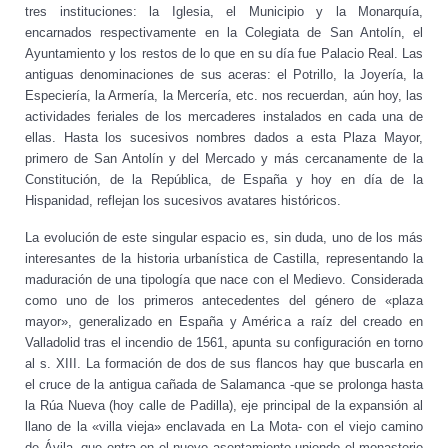
tres instituciones: la Iglesia, el Municipio y la Monarquía,
encarnados respectivamente en la Colegiata de San Antolín, el
Ayuntamiento y los restos de lo que en su día fue Palacio Real. Las
antiguas denominaciones de sus aceras: el Potrillo, la Joyería, la
Especiería, la Armería, la Mercería, etc. nos recuerdan, aún hoy, las
actividades feriales de los mercaderes instalados en cada una de
ellas. Hasta los sucesivos nombres dados a esta Plaza Mayor,
primero de San Antolín y del Mercado y más cercanamente de la
Constitución, de la República, de España y hoy en día de la
Hispanidad, reflejan los sucesivos avatares históricos.
La evolución de este singular espacio es, sin duda, uno de los más
interesantes de la historia urbanística de Castilla, representando la
maduración de una tipología que nace con el Medievo. Considerada
como uno de los primeros antecedentes del género de «plaza
mayor», generalizado en España y América a raíz del creado en
Valladolid tras el incendio de 1561, apunta su configuración en torno
al s. XIII. La formación de dos de sus flancos hay que buscarla en
el cruce de la antigua cañada de Salamanca -que se prolonga hasta
la Rúa Nueva (hoy calle de Padilla), eje principal de la expansión al
llano de la «villa vieja» enclavada en La Mota- con el viejo camino
de Ávila, que entra en el nuevo asentamiento uniendo el monasterio