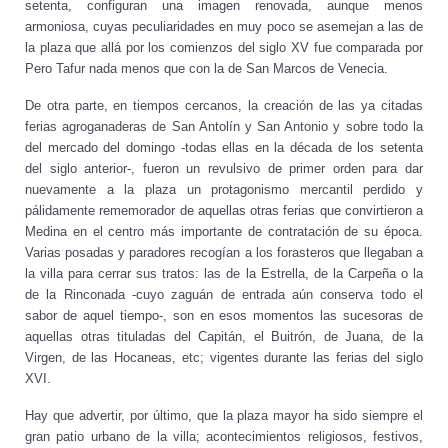
setenta, configuran una imagen renovada, aunque menos
armoniosa, cuyas peculiaridades en muy poco se asemejan a las de
la plaza que allá por los comienzos del siglo XV fue comparada por
Pero Tafur nada menos que con la de San Marcos de Venecia.
De otra parte, en tiempos cercanos, la creación de las ya citadas
ferias agroganaderas de San Antolín y San Antonio y sobre todo la
del mercado del domingo -todas ellas en la década de los setenta
del siglo anterior-, fueron un revulsivo de primer orden para dar
nuevamente a la plaza un protagonismo mercantil perdido y
pálidamente rememorador de aquellas otras ferias que convirtieron a
Medina en el centro más importante de contratación de su época.
Varias posadas y paradores recogían a los forasteros que llegaban a
la villa para cerrar sus tratos: las de la Estrella, de la Carpeña o la
de la Rinconada -cuyo zaguán de entrada aún conserva todo el
sabor de aquel tiempo-, son en esos momentos las sucesoras de
aquellas otras tituladas del Capitán, el Buitrón, de Juana, de la
Virgen, de las Hocaneas, etc; vigentes durante las ferias del siglo
XVI.
Hay que advertir, por último, que la plaza mayor ha sido siempre el
gran patio urbano de la villa; acontecimientos religiosos, festivos,