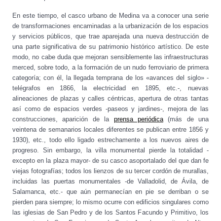
En este tiempo, el casco urbano de Medina va a conocer una serie
de transformaciones encaminadas a la urbanización de los espacios
y servicios públicos, que trae aparejada una nueva destrucción de
una parte significativa de su patrimonio histórico artístico. De este
modo, no cabe duda que mejoran sensiblemente las infraestructuras
merced, sobre todo, a la formación de un nudo ferroviario de primera
categoría; con él, la llegada temprana de los «avances del siglo» -
telégrafos en 1866, la electricidad en 1895, etc.-, nuevas
alineaciones de plazas y calles céntricas, apertura de otras tantas
así como de espacios verdes -paseos y jardines-, mejora de las
construcciones, aparición de la
prensa periódica
(más de una
veintena de semanarios locales diferentes se publican entre 1856 y
1930), etc., todo ello ligado estrechamente a los nuevos aires de
progreso. Sin embargo, la villa monumental pierde la totalidad -
excepto en la plaza mayor- de su casco asoportalado del que dan fe
viejas fotografías; todos los lienzos de su tercer cordón de murallas,
incluidas las puertas monumentales -de Valladolid, de Ávila, de
Salamanca, etc.- que aún permanecían en pie se derriban o se
pierden para siempre; lo mismo ocurre con edificios singulares como
las iglesias de San Pedro y de los Santos Facundo y Primitivo, los