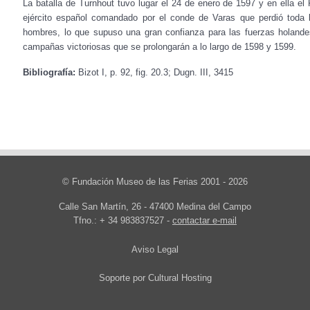
La batalla de Turnhout tuvo lugar el 24 de enero de 1597 y en ella el 
ejército español comandado por el conde de Varas que perdió toda l
hombres, lo que supuso una gran confianza para las fuerzas holande
campañas victoriosas que se prolongarán a lo largo de 1598 y 1599.
Bibliografía:
Bizot I, p. 92, fig. 20.3; Dugn. III, 3415
© Fundación Museo de las Ferias 2001 - 2026
Calle San Martín, 26 - 47400 Medina del Campo
Tfno.: + 34 983837527 -
contactar e-mail
Aviso Legal
Soporte por
Cultural Hosting