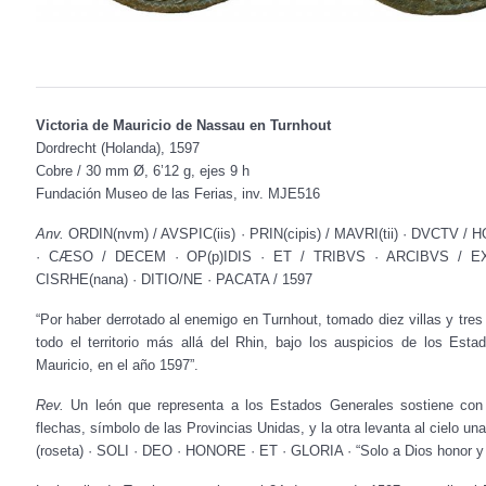
Victoria de Mauricio de Nassau en Turnhout
Dordrecht (Holanda), 1597
Cobre / 30 mm Ø, 6’12 g, ejes 9 h
Fundación Museo de las Ferias, inv. MJE516
Anv.
ORDIN(nvm) / AVSPIC(iis) · PRIN(cipis) / MAVRI(tii) · DVCTV
· CÆSO / DECEM · OP(p)IDIS · ET / TRIBVS · ARCIBVS / EXP
CISRHE(nana) · DITIO/NE · PACATA / 1597
“Por haber derrotado al enemigo en Turnhout, tomado diez villas y tres 
todo el territorio más allá del Rhin, bajo los auspicios de los Est
Mauricio, en el año 1597”.
Rev.
Un león que representa a los Estados Generales sostiene con
flechas, símbolo de las Provincias Unidas, y la otra levanta al cielo u
(roseta) · SOLI · DEO · HONORE · ET · GLORIA · “Solo a Dios honor y 