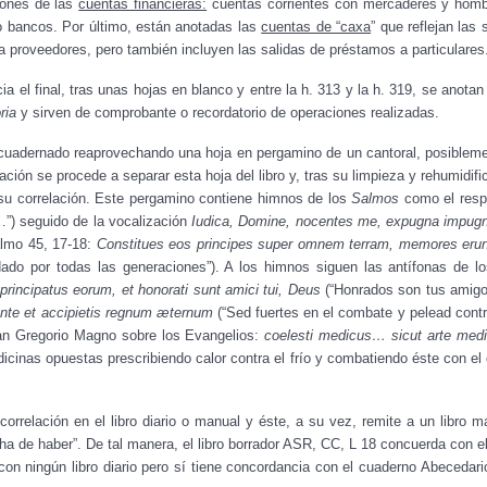
iones de las
cuentas financieras:
cuentas corrientes con mercaderes y homb
o bancos. Por último, están anotadas las
cuentas de “caxa
” que reflejan las
 proveedores, pero también incluyen las salidas de préstamos a particulares
cia el final, tras unas hojas en blanco y entre la h. 313 y la h. 319, se ano
ria
y sirven de comprobante o recordatorio de operaciones realizadas.
ncuadernado reaprovechando una hoja en pergamino de un cantoral, posiblement
ción se procede a separar esta hoja del libro y, tras su limpieza y rehumidific
su correlación. Este pergamino contiene himnos de los
Salmos
como el resp
…”) seguido de la vocalización
Iudica, Domine, nocentes me, expugna impu
almo 45, 17-18:
Constitues eos principes super omnem terram, memores erunt
rdado por todas las generaciones”). A los himnos siguen las antífonas de
 principatus
eorum, et honorati sunt amici tui, Deus
(“Honrados son tus amigo
pente et accipietis regnum æternum
(“Sed fuertes en el combate y pelead contra
n Gregorio Magno sobre los Evangelios:
coelesti medicus… sicut arte med
inas opuestas prescribiendo calor contra el frío y combatiendo éste con el 
orrelación en el libro diario o manual y éste, a su vez, remite a un libro m
ha de haber”. De tal manera, el libro borrador ASR, CC, L 18 concuerda con e
con ningún libro diario pero sí tiene concordancia con el cuaderno Abecedar