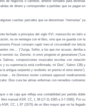
res de negocios o cambios, dineros tomados para diversas
 salidas de dinero y corresponden a partidas que se pagan en
.
tan algunas cuentas parciales que se denominan “memorias” ya
e fechado a principios del siglo XVI, manuscrito en latín a
ación, no se reintegra con el libro, sino que se guarda con la
onsorio
Posuit coronam capiti meo et circumdedit me leticia
gnantes me….
(“Juzga, Señor, a los que me acusan, derriba a
 nominis tui, Domine, in omni progenie et generatione
(“Los
 los Salmos, composiciones musicales escritas con notación
s y su supremacía está confirmada, mi Dios”, Salmo 138) y
 la antigua serpiente y recibiréis en premio el reino eterno”).
icinae… ita Dominus noster contraria opposuit medicamenta
calor; Dios cura las almas enfermas con remedios contrarios
ayor o de caja que refleja una contabilidad por partida doble
l libro manual ASR, CC, L 39 (17-11-1583 a 3-7-1585). Por su
io ASR, CC, L 87 (1575) de un libro mayor que no ha llegado