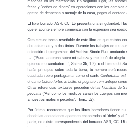
manchas en las mercancías. En segundo lugar, las anotac
ferias y “daños de dinero” en operaciones con los cambios 
gastos de despensa o menaje de la casa, pagos al contado a
El libro borrador ASR, CC, L5 presenta una singularidad. Ha
que el apunte siempre comienza con la expresión
sea memo
Otra circunstancia reseñable de este libro es que estaba e
dos columnas y a dos tintas. Durante los trabajos de restaura
colección de pergaminos del Archivo Simón Ruiz anotando 
….
(“Puso la corona sobre mi cabeza y me llenó de alegría
quienes me combaten…”, Salmo 35, 1-2); o el himno del S
harás príncipes sobre toda la tierra, tu nombre será reco
cuadrada sobre pentagrama, como el canto
Confortatus est
el canto
Estote fortes in bello, et pugnate cum antiquo ser
Otras referencias textuales proceden de las
Homilías
de Sa
peccatis
(“Así como los médicos sanan los cuerpos con medic
a nuestros males o pecados”, Hom
., 32
).
Por último, recordemos que los libros borradores tienen su c
donde las anotaciones aparecen encontradas al “debe” y al “
parte, no existe correspondencia del borrador ASR, CC, L5 