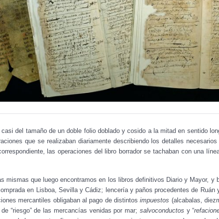
 casi del tamaño de un doble folio doblado y cosido a la mitad en sentido lo
ciones que se realizaban diariamente describiendo los detalles necesarios pa
orrespondiente, las operaciones del libro borrador se tachaban con una línea
las mismas que luego encontramos en los libros definitivos Diario y Mayor, 
 comprada en Lisboa, Sevilla y Cádiz; lencería y paños procedentes de Ruán y
ciones mercantiles obligaban al pago de distintos
impuestos
(alcabalas, diez
de “riesgo” de las mercancías venidas por mar;
salvoconductos
y “
refacion