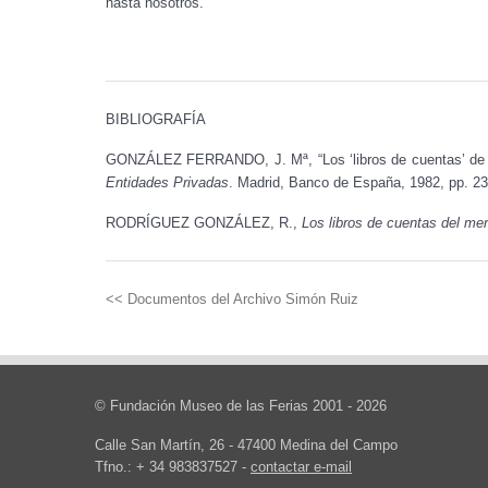
hasta nosotros.
BIBLIOGRAFÍA
GONZÁLEZ FERRANDO, J. Mª, “Los ‘libros de cuentas’ de l
Entidades Privadas
. Madrid, Banco de España, 1982, pp. 23
RODRÍGUEZ GONZÁLEZ, R.,
Los libros de cuentas del me
<< Documentos del Archivo Simón Ruiz
© Fundación Museo de las Ferias 2001 - 2026
Calle San Martín, 26 - 47400 Medina del Campo
Tfno.: + 34 983837527 -
contactar e-mail