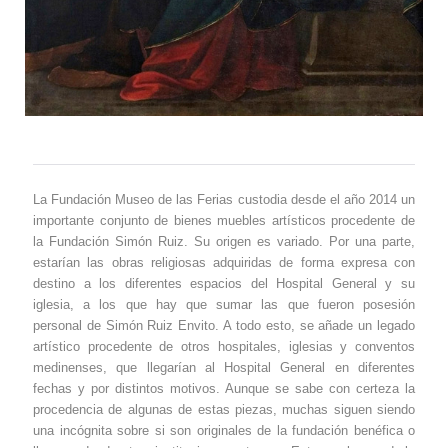
La Fundación Museo de las Ferias custodia desde el año 2014 un
importante conjunto de bienes muebles artísticos procedente de
la Fundación Simón Ruiz. Su origen es variado. Por una parte,
estarían las obras religiosas adquiridas de forma expresa con
destino a los diferentes espacios del Hospital General y su
iglesia, a los que hay que sumar las que fueron posesión
personal de Simón Ruiz Envito. A todo esto, se añade un legado
artístico procedente de otros hospitales, iglesias y conventos
medinenses, que llegarían al Hospital General en diferentes
fechas y por distintos motivos. Aunque se sabe con certeza la
procedencia de algunas de estas piezas, muchas siguen siendo
una incógnita sobre si son originales de la fundación benéfica o