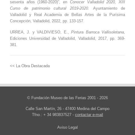
sesenta años (1960-2020)”, en
Conocer Valladolid 2020, XIII
Curso de patrimonio cultural 2019-2020.
Ayuntamiento de
Valladolid y Real Academia de Bellas Artes de la Purísima
Concepción, Valladolid, 2022, pp. 133-157.
URREA, J. y VALDIVIESO, E.,
Pintura Barroca Vallisoletana,
Ediciones Universidad de Valladolid, Valladolid, 2017, pp. 369-
381.
<< La Obra
Destacada
© Fundación Museo de las Ferias 2001 - 2026
Calle San Martín, 26 - 47400 Medina del Campo
Tfno.: + 34 983837527 -
contactar e-mail
Aviso Legal