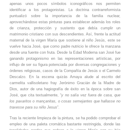
apenas unos pocos símbolos iconográficos nos permiten
identificar a los protagonistas. La doctrina contrarreformista
puntualizó sobre la importancia de la familia nuclear,
aprovechándose estas pinturas para establecer además los roles
de crianza, protección y sustento que debía cumplir un
matrimonio cristiano con sus descendientes. Así, frente la actitud
maternal de la virgen María que sostiene al niño Jesús, este se
vuelve hacia José, que como padre nutricio le ofrece la manzana
desde una fuente con fruta. Desde la Edad Moderna san José fue
ganando protagonismo en las representaciones artísticas, por
influjo de ser su figura potenciada por diversas congregaciones y
órdenes religiosas, casos de la Compañía de Jesús o el Carmelo
Descalzo. En la escena quizás Amaya alude al escrito del
carmelita vallisoletano fray Jerónimo Gracián de la Madre de
Dios, autor de una hagiografía de éxito en la época sobre san
José, que cita textualmente, “
y no salía vez fuera de casa, que
los paxaritos o mançanitas, o cosas semejantes que hallasse no
traxesse para su niño Jesus
”.
Tras la reciente limpieza de la pintura, se ha podido comprobar el
empleo de una paleta cromática bastante restringida, donde las