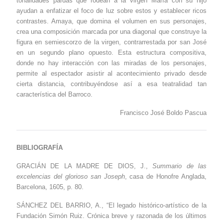
tonalidades pardas que rodean a la virgen María con su hijo
ayudan a enfatizar el foco de luz sobre estos y establecer ricos
contrastes. Amaya, que domina el volumen en sus personajes,
crea una composición marcada por una diagonal que construye la
figura en semiescorzo de la virgen, contrarrestada por san José
en un segundo plano opuesto. Esta estructura compositiva,
donde no hay interacción con las miradas de los personajes,
permite al espectador asistir al acontecimiento privado desde
cierta distancia, contribuyéndose así a esa teatralidad tan
característica del Barroco.
Francisco José Boldo Pascua
BIBLIOGRAFÍA
GRACIÁN DE LA MADRE DE DIOS, J.,
Summario de las
excelencias del glorioso san Joseph
, casa de Honofre Anglada,
Barcelona, 1605, p. 80.
SÁNCHEZ DEL BARRIO, A., “El legado histórico-artístico de la
Fundación Simón Ruiz. Crónica breve y razonada de los últimos