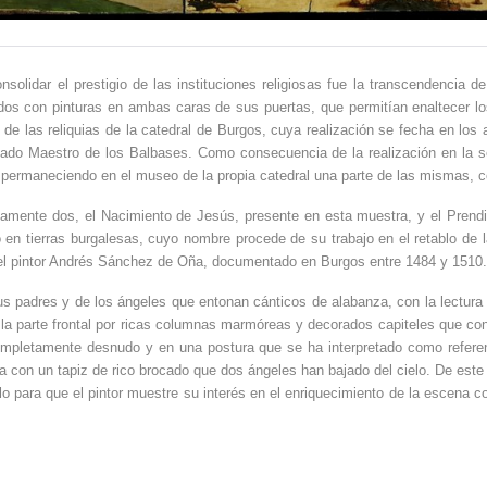
lidar el prestigio de las instituciones religiosas fue la transcendencia de
dos con pinturas en ambas caras de sus puertas, que permitían enaltecer los
 de las reliquias de la catedral de Burgos, cuya realización se fecha en los
lamado Maestro de los Balbases. Como consecuencia de la realización en la s
as permaneciendo en el museo de la propia catedral una parte de las mismas,
olamente dos, el Nacimiento de Jesús, presente en esta muestra, y el Prend
ó en tierras burgalesas, cuyo nombre procede de su trabajo en el retablo de
 del pintor Andrés Sánchez de Oña, documentado en Burgos entre 1484 y 1510.
s padres y de los ángeles que entonan cánticos de alabanza, con la lectura de
la parte frontal por ricas columnas marmóreas y decorados capiteles que con
mpletamente desnudo y en una postura que se ha interpretado como referen
da con un tapiz de rico brocado que dos ángeles han bajado del cielo. De este
 para que el pintor muestre su interés en el enriquecimiento de la escena con