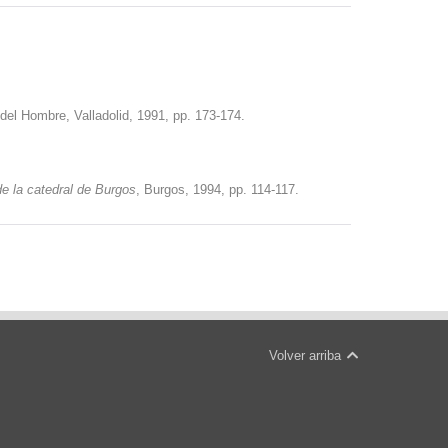
el Hombre, Valladolid, 1991, pp. 173-174.
de la catedral de Burgos
, Burgos, 1994, pp. 114-117.
Volver arriba