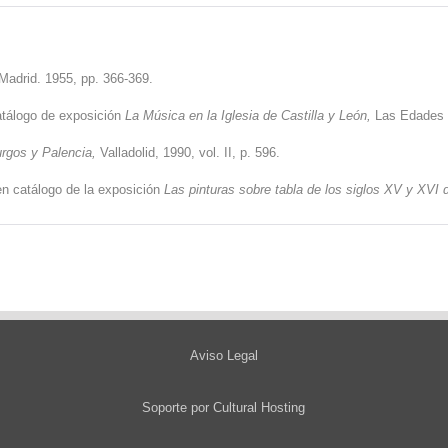
 Madrid. 1955, pp. 366-369.
tálogo de exposición
La Música en la Iglesia de Castilla y León,
Las Edades d
urgos y Palencia,
Valladolid, 1990, vol. II, p. 596.
en catálogo de la exposición
Las pinturas sobre tabla de los siglos XV y XVI 
Aviso Legal
Soporte por
Cultural Hosting