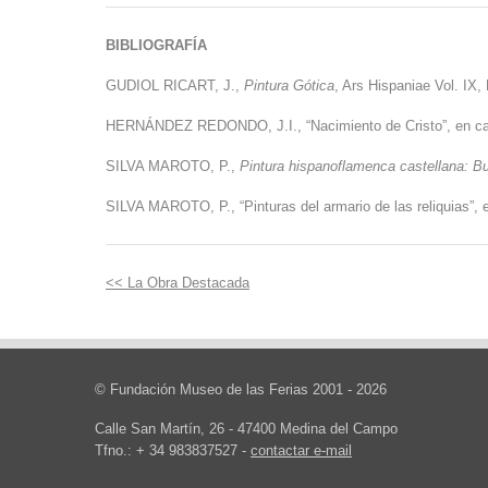
BIBLIOGRAFÍA
GUDIOL RICART, J.,
Pintura Gótica
, Ars Hispaniae Vol. IX,
HERNÁNDEZ REDONDO, J.I., “Nacimiento de Cristo”, en ca
SILVA MAROTO, P.,
Pintura hispanoflamenca castellana: B
SILVA MAROTO, P., “Pinturas del armario de las reliquias”, 
<< La Obra
Destacada
© Fundación Museo de las Ferias 2001 - 2026
Calle San Martín, 26 - 47400 Medina del Campo
Tfno.: + 34 983837527 -
contactar e-mail