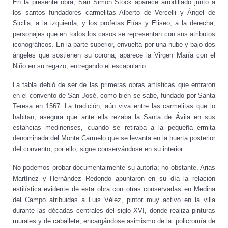
En la presente obra, San Simón Stock aparece arrodillado junto a
los santos fundadores carmelitas Alberto de Vercelli y Ángel de
Sicilia, a la izquierda, y los profetas Elías y Eliseo, a la derecha,
personajes que en todos los casos se representan con sus atributos
iconográficos. En la parte superior, envuelta por una nube y bajo dos
ángeles que sostienen su corona, aparece la Virgen María con el
Niño en su regazo, entregando el escapulario.
La tabla debió de ser de las primeras obras artísticas que entraron
en el convento de San José, como bien se sabe, fundado por Santa
Teresa en 1567. La tradición, aún viva entre las carmelitas que lo
habitan, asegura que ante ella rezaba la Santa de Ávila en sus
estancias medinenses, cuando se retiraba a la pequeña ermita
denominada del Monte Carmelo que se levanta en la huerta posterior
del convento; por ello, sigue conservándose en su interior.
No podemos probar documentalmente su autoría; no obstante, Arias
Martínez y Hernández Redondo apuntaron en su día la relación
estilística evidente de esta obra con otras conservadas en Medina
del Campo atribuidas a Luis Vélez, pintor muy activo en la villa
durante las décadas centrales del siglo XVI, donde realiza pinturas
murales y de caballete, encargándose asimismo de la policromía de