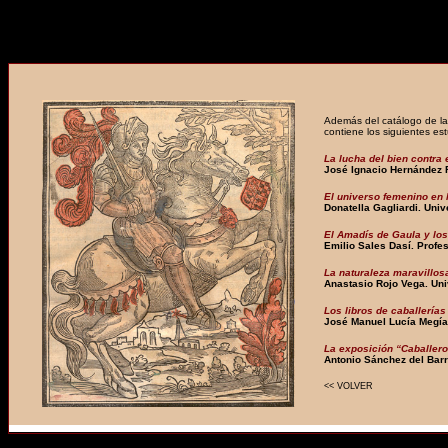
A
demás del catálogo de l
contiene l
os siguientes es
La lucha del bien contra 
José Ignacio Hernández 
El universo femenino en l
Donatella Gagliardi. Univ
El Amadís de Gaula y los
Emilio Sales Dasí. Profes
La naturaleza maravillosa
Anastasio Rojo Vega. Uni
Los libros de caballerías
José Manuel Lucía Megía
La exposición “Caballero
Antonio Sánchez del Barr
<< VOLVER